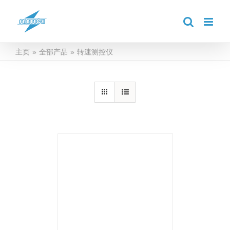
跳
到
内
容
主页
»
全部产品
»
转速测控仪
详情