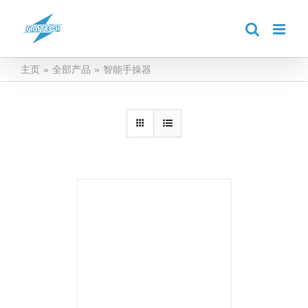
跳
到
内
容
主页
»
全部产品
»
智能手操器
详情