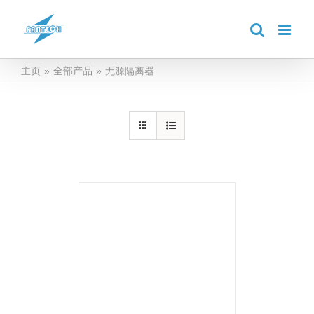
跳
到
内
容
主页
»
全部产品
»
无源隔离器
详情