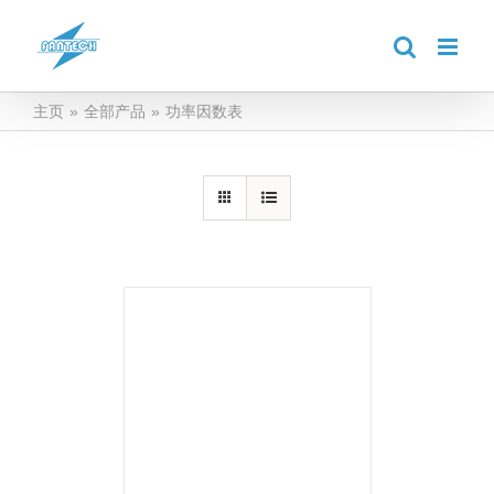
跳
到
内
容
主页
»
全部产品
»
功率因数表
详情