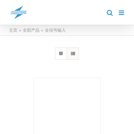
跳
到
内
容
主页
»
全部产品
»
全信号输入
详情